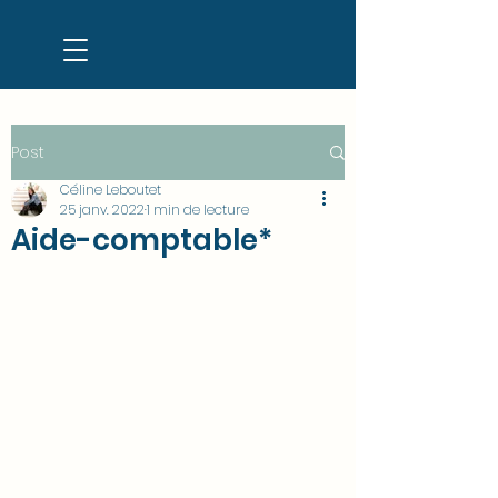
Post
Céline Leboutet
25 janv. 2022
1 min de lecture
Aide-comptable*