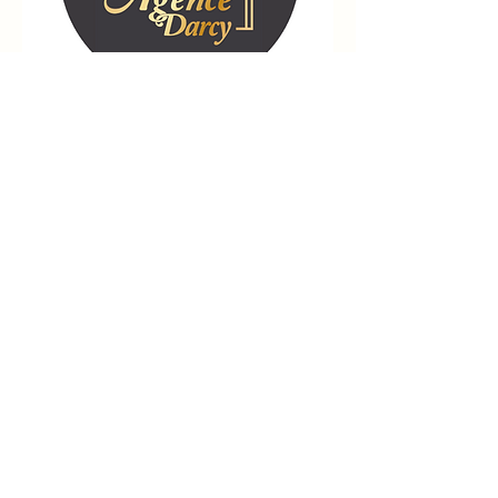
AGENCE DARCY
Spécialiste de l'
immobilier
,
l’Agence Darcy est une
structure locale et familiale
située en plein centre-ville de
Dijon. Nous mettons notre
expertise et notre réactivité au
service de vos projets de vie.
Achat, vente, estimation ou
chasse sur-mesure, notre
équipe s'appuie sur une